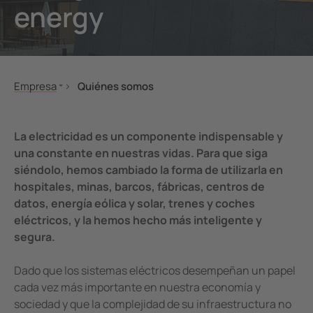
energy
nicación
s y Puertos
ars
Otros
mas de Gestión y alarma
 Ferroviario
mas de conmutación
lity
Empresa
Quiénes somos
obadores de seguridad
os de Proceso de Datos
Quiénes somos
Historia
Sostenibilidad y responsabilidad
Future of Energy
formadores Toroidales
ía
La electricidad es un componente indispensable y
Bender global
una constante en nuestras vidas. Para que siga
 componentes
siéndolo, hemos cambiado la forma de utilizarla en
Prensa y Eventos
hospitales, minas, barcos, fábricas, centros de
Testimonios
olador de carga
datos, energía eólica y solar, trenes y coches
Compras
eléctricos, y la hemos hecho más inteligente y
segura.
Dado que los sistemas eléctricos desempeñan un papel
cada vez más importante en nuestra economía y
sociedad y que la complejidad de su infraestructura no