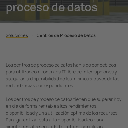
proceso de datos
nicación
s y Puertos
ars
Otros
mas de Gestión y alarma
 Ferroviario
mas de conmutación
lity
Soluciones
Centros de Proceso de Datos
obadores de seguridad
os de Proceso de Datos
Construcción de Máquinas e Instalaciones
Suministro eléctrico
Sector Hospitalario
Servicio libre de interrupciones en la sala de 
formadores Toroidales
ía
Gas, petroquímica
Climatización
Los centros de proceso de datos han sido concebidos
 componentes
Energías Renovables
Sala de control
para utilizar componentes IT libre de interrupciones y
asegurar la disponibilidad de los mismos a través de las
Suministro Eléctrico Público
Mantenimiento
olador de carga
redundancias correspondientes.
Generadores Eléctricos Móviles
Barcos y Puertos
Los centros de proceso de datos tienen que superar hoy
Sector Ferroviario
en día de forma rentable altos rendimientos,
disponibilidad y una utilización óptima de los recursos.
eMobility
Para garantizar esta alta disponibilidad con una
Centros de Proceso de Datos
simultánea alta seguridad eléctrica, se utilizan