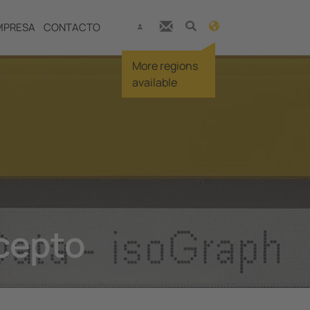
MPRESA
CONTACTO
More regions
available
ncepto