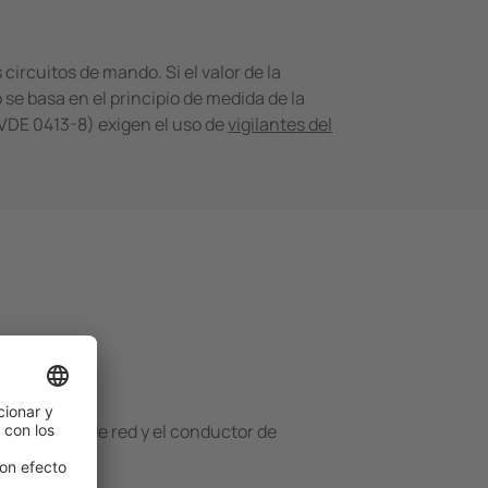
circuitos de mando. Si el valor de la
 se basa en el principio de medida de la
(VDE 0413-8) exigen el uso de
vigilantes ­del
 conductor de red y el conductor de