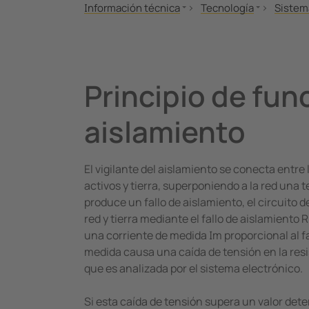
Información técnica
Tecnología
Sistem
Normas y disposiciones
Sistema IT
Compar
Libros técnicos
Sistema TN-S-/TT
Ventaja
MONITOR
Sistema puesta a tierra
Vigilan
Principio de fun
Seminarios
Vigilancia offline
Localiz
Aplicaciones
BB-Bus assembly
Localiz
aislamiento
Tecnología
POWERSCOUT®
Ejempl
Webinars
Circui
El vigilante del aislamiento se conecta entre
Comprob
activos y tierra, superponiendo a la red una 
Los sis
produce un fallo de aislamiento, el circuito d
red y tierra mediante el fallo de aislamiento
una corriente de medida Im proporcional al fa
medida causa una caída de tensión en la resi
que es analizada por el sistema electrónico.
Si esta caída de tensión supera un valor det