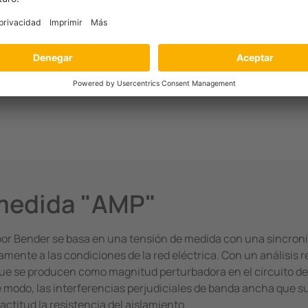
a vigilar los sistemas AC o 3(N)AC clásicos, p. ej., en motore
 componentes de corriente continua conectados directamente, 
 aislamiento de tensión continua se notifican con una mayor se
olo se cargan con la tensión de medida y no influyen en la med
medida "AMP"
or Bender se basa en una tensión de medida con una sincroni
ente a las condiciones de la red eléctrica. Con un análisis r
 que se producen como magnitud perturbadora en el circuito de
e modo, las interferencias perjudiciales de banda ancha que su
ctitud la resistencia del aislamiento.