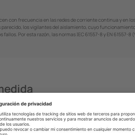
cen con frecuencia en las redes de corriente continua y en los 
 parecido, los vigilantes del aislamiento, cuyo funcionamiento
s fallos. Por esta razón, las normas IEC 61557-8 y EN 61557-8 
medida
n continua de medida"
 la superposición de una tensión continua de medida entre el