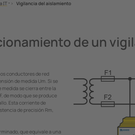
a IT
Vigilancia del aislamiento
ación entre esquemas de conexión para el suministro eléctrico
s del sistema IT
 a través de alta resistencia (HRG)
cia del aislamiento
cionamiento de un vigi
ación de fallos de aislamiento
ación de fallos de aislamiento en redes acopladas
os de aplicación
tos de mando
 los conductores de red
ación, medición y vigilancia de resistencias de aislamiento
tensión de medida Um. Si se
temas IT en el espejo de las normas
e medida se cierra entre la
 RF, de modo que se produce
llo. Esta corriente de
stencia de precisión Rm,
erminado, que equivale a una