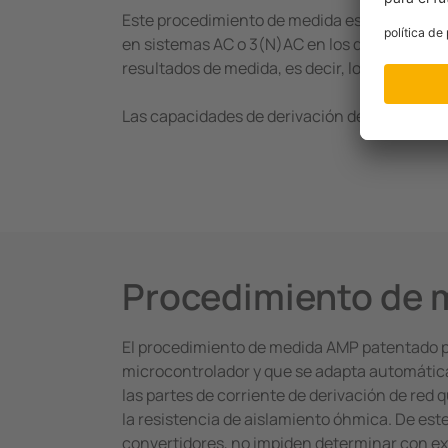
Este procedimiento de medida es apropiado par
en sistemas AC o 3(N)AC en los que existen
resultados de medida, es decir, los fallos de
Las capacidades de derivación­ de la red Ce s
Procedimiento de 
El procedimiento de medida AMP patentado p
microcontrolador y que se adapta automáticam
las partes de corriente de derivación de red
la resistencia de aislamiento óhmica. De est
convertidores, no impiden determinar con exa