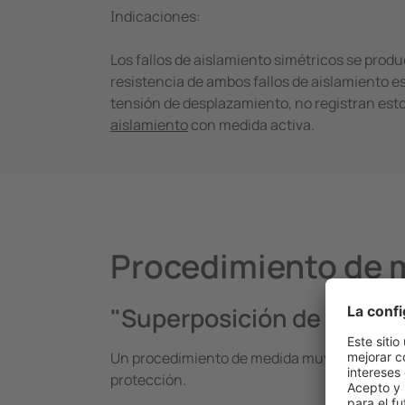
Indicaciones:
Los fallos de aislamiento simétricos se produ
resistencia de ambos fallos de aislamiento es
tensión de desplazamiento, no registran esto
aislamiento
con medida activa.
Procedimiento de 
"Superposición de tensió
Un procedimiento de medida muy utilizado es
protección.