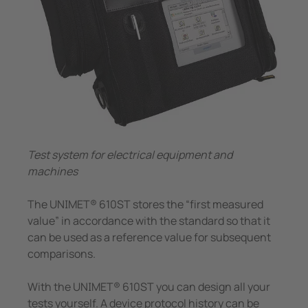
Transformadores Toroidales
nicación
s y Puertos
ars
Otros
Otros componentes
mas de Gestión y alarma
 Ferroviario
Controlador de carga
mas de conmutación
lity
obadores de seguridad
os de Proceso de Datos
formadores Toroidales
ía
Test system for electrical equipment and
 componentes
machines
olador de carga
The UNIMET® 610ST stores the “first measured
value” in accordance with the standard so that it
can be used as a reference value for subsequent
comparisons.
With the UNIMET® 610ST you can design all your
tests yourself. A device protocol history can be