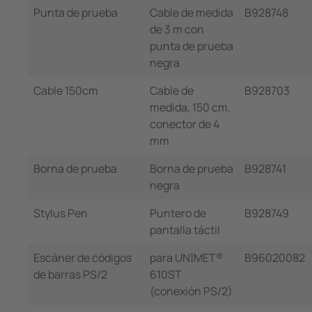
Punta de prueba
Cable de medida
B928748
de 3 m con
punta de prueba
negra
Cable 150cm
Cable de
B928703
medida, 150 cm,
conector de 4
mm
Borna de prueba
Borna de prueba
B928741
negra
Stylus Pen
Puntero de
B928749
pantalla táctil
Escáner de códigos
para UNIMET®
B96020082
de barras PS/2
610ST
(conexión PS/2)