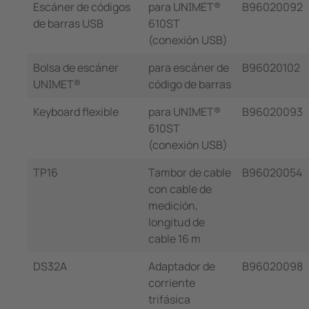
Escáner de códigos
para UNIMET®
B96020092
de barras USB
610ST
(conexión USB)
Bolsa de escáner
para escáner de
B96020102
UNIMET®
código de barras
Keyboard flexible
para UNIMET®
B96020093
610ST
(conexión USB)
TP16
Tambor de cable
B96020054
con cable de
medición,
longitud de
cable 16 m
DS32A
Adaptador de
B96020098
corriente
trifásica