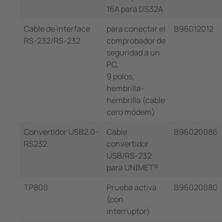
16A para DS32A
Cable de interface
para conectar el
B96012012
RS-232/RS-232
comprobador de
seguridad a un
PC,
9 polos,
hembrilla-
hembrilla (cable
cero módem)
Convertidor USB2.0-
Cable
B96020086
RS232
convertidor
USB/RS-232
para UNIMET®
TP800
Prueba activa
B96020080
(con
interruptor)