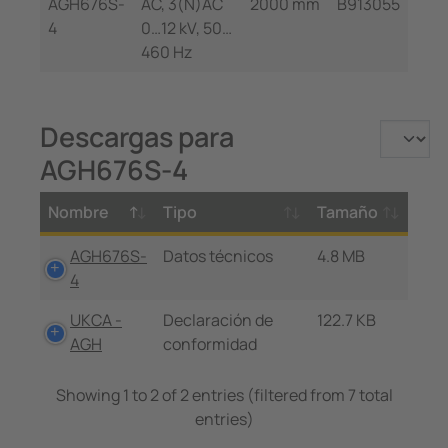
AGH676S-
AC, 3(N)AC
2000 mm
B913055
4
0…12 kV, 50…
460 Hz
Descargas para
AGH676S-4
Nombre
Tipo
Tamaño
AGH676S-
Datos técnicos
4.8 MB
4
UKCA -
Declaración de
122.7 KB
AGH
conformidad
Showing 1 to 2 of 2 entries (filtered from 7 total
entries)