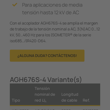
Para aplicaciones de media
tensión hasta 12 kV de AC
Con el acoplador AGH676S-4 se amplía el margen
de trabajo de la tensión nominal a AC, 3(N)AC 0…12
kV, 50…460 Hz para los ISOMETER® de la serie
iso685…/IR420-D64.
¿ALGUNA DUDA? CONTÁCTENOS!
AGH676S-4 Variante(s)
Tensión
nominal de
Longitud
Tipo
red
U
de cable
Ref.
n