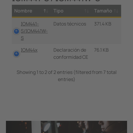
Nombre
Tipo
Tamaño
IOM441-
Datos técnicos
371.4 KB
S/IOM441W-
S
IOM44x
Declaración de
76.1 KB
conformidad CE
Showing 1 to 2 of 2 entries (filtered from 7 total
entries)