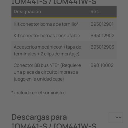
IOM441-S / IOM441W-S
Designación
Ref.
Kit conector bornas de tornillo*
B95012901
Kit conector bornas enchufable
B95012902
Accesorios mecánicos* (tapa de
B95012903
terminales + 2 clips de montaje)
Conector BB bus 4TE* (Requiere
B98110002
una placa de circuito impreso a
juego en la unidad base)
* incluido en el suministro
Descargas para
IOM441-S / IOM441W-S