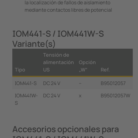
la localización de fallos de aislamiento
mediante contactos libres de potencial
IOM441-S / IOM441W-S
Variante(s)
Tensión de
alimentación
Opción
Tipo
US
„W“
Ref.
IOM441-S
DC 24 V
–
B95012057
IOM441W-
DC 24 V
x
B95012057W
S
Accesorios opcionales para