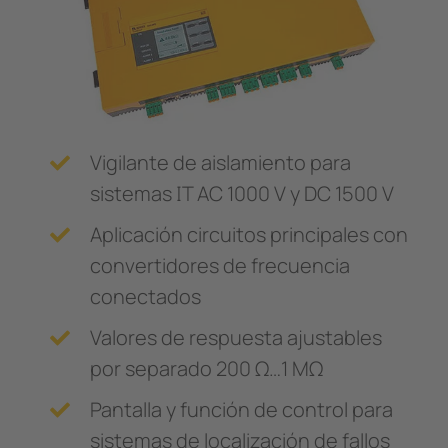
Transformadores Toroidales
nicación
s y Puertos
ars
Otros
Otros componentes
mas de Gestión y alarma
 Ferroviario
Controlador de carga
mas de conmutación
lity
obadores de seguridad
os de Proceso de Datos
Vigilante de aislamiento para
formadores Toroidales
ía
sistemas IT AC 1000 V y DC 1500 V
Aplicación circuitos principales con
 componentes
convertidores de frecuencia
olador de carga
conectados
Valores de respuesta ajustables
por separado 200 Ω…1 MΩ
Pantalla y función de control para
sistemas de localización de fallos