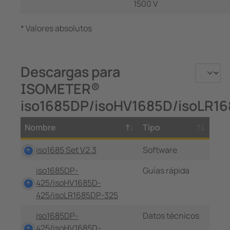
1500 V
* Valores absolutos
Descargas para
ISOMETER®
iso1685DP/isoHV1685D/isoLR1
Nombre
Tipo
iso1685 Set V2.3
Software
iso1685DP-
Guías rápida
425/isoHV1685D-
425/isoLR1685DP-325
iso1685DP-
Datos técnicos
425/isoHV1685D-