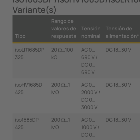
Variante(s)
Rango de
valores de
Tensión
Tensión de
Tipo
respuesta
nominal
alimentación*
isoLR1685DP-
20 Ω…100
AC 0…
DC 18…30 V
325
kΩ
690 V /
DC 0…
690 V
isoHV1685D-
200 Ω…1
AC 0…
DC 18…30 V
425
MΩ
2000 V /
DC 0…
3000 V
iso1685DP-
200 Ω…1
AC 0…
DC 18…30 V
425
MΩ
1000 V /
DC 0…