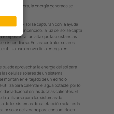
. De esta manera, la energía generada se
, los rayos del sol se capturan con la ayuda
a un cristal encendido, la luz del sol se capta
na temperatura tan alta que las sustancias
en incendiarse. En las centrales solares
e utiliza para convertir la energía en
e puede aprovechar la energía del sol para
e las células solares de un sistema
 se montan en el tejado de un edificio
se utiliza para calentar el agua potable, por lo
cidad adicional en las duchas calientes. El
e utilizarse para los sistemas de
a de los sistemas de calefacción solar es la
calor solar del verano para consumirlo en