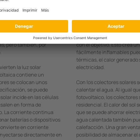
ía eléctrica por diversos métodos y alimentar la red eléctrica
 noche.
ar energía a partir del sol
En una central térmica solar
Pueden encontrarse en los
de espejos. De forma similar 
as, pero también, por
con el objetivo. Esto crea u
.
fácilmente inflamables pued
térmicas, el calor generado s
ierten la luz solar
electricidad.
voltaica contiene un
tores se colocan unos
Con los colectores solares s
cificación, se puede
calentar el agua. Al igual qu
 solar incide en las células
fotovoltaico, los colectores
e salen en forma de
residencial. El calor del sol 
o. La corriente continua
que se puede ahorrar electri
nar baterías o dispositivos
agua calentada también pued
convierte en corriente
calefacción. Una gran ventaj
 inyectarse directamente en
posibilidad de almacenar el 