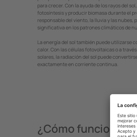
para crecer. Con la ayuda de los rayos del sol,
fotosíntesis y producir biomasa durante el pr
responsable del viento, la lluvia y las nubes,
significativa en los patrones climáticos de n
La energía del sol también puede utilizarse c
calor. Con las células fotovoltaicas o a travé
solares, la radiación del sol puede convertirs
exactamente en corriente continua.
¿Cómo funciona rea