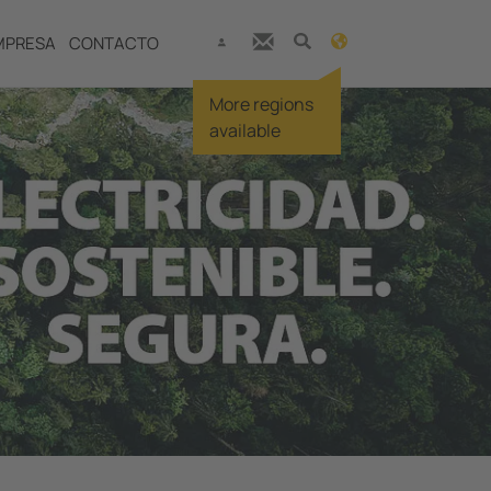
MPRESA
CONTACTO
More regions
available