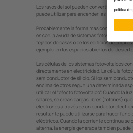
Los rayos del sol pueden convertirse en energ
puede utilizar para encender las luces por la
Probablemente la forma más conocida de gener
es con la ayuda de sistemas fotovoltaicos. 
tejados de casas o de los edificios de empres
ejemplo, en los espacios abiertos del desierto
Las células de los sistemas fotovoltaicos conv
directamente en electricidad. La célula foto
semiconductor de silicio. Si los semiconduc
encima de otros según una determinada espe
utilizar el "efecto fotovoltaico". Cuando la luz
solares, se crean cargas libres (fotones) qu
electrones a través de un conductor eléctric
resultante puede utilizarse para hacer funcio
eléctricos. Cuando la corriente continua se 
alterna, la energía generada también puede