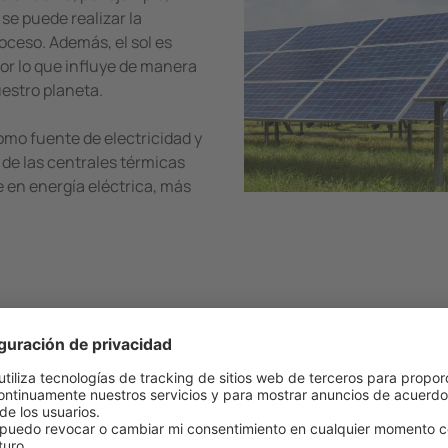
 se puede realizar la
oceso. Además, el sol es
 por lo que influye de manera
uestro planeta.
omo fuente de electricidad y
s de las centrales térmicas
e en energía eléctrica, más
lmente la energía solar?