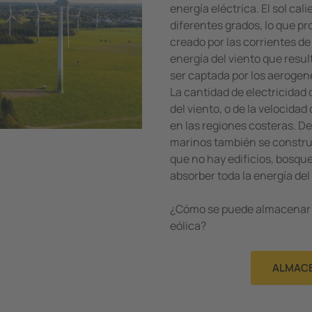
energía eléctrica. El sol cal
diferentes grados, lo que pr
creado por las corrientes de 
energía del viento que resu
ser captada por los aerogen
La cantidad de electricidad
del viento, o de la velocidad
en las regiones costeras. D
marinos también se construy
que no hay edificios, bosqu
absorber toda la energía del
¿Cómo se puede almacenar l
eólica?
ALMACE