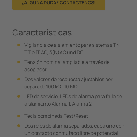
¿ALGUNA DUDA? CONTÁCTENOS!
Características
Vigilancia de aislamiento para sistemas TN,
TT e IT AC, 3(N)AC und DC
Tensión nominal ampliable a través de
acoplador
Dos valores de respuesta ajustables por
separado 100 kΩ…10 MΩ
LED de servicio, LEDs de alarma para fallo de
aislamiento Alarma 1, Alarma 2
Tecla combinada Test/Reset
Dos relés de alarma separados, cada uno con
un contacto conmutado libre de potencial