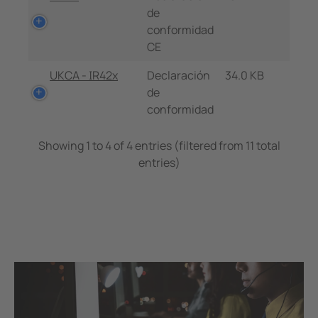
de
conformidad
CE
UKCA - IR42x
Declaración
34.0 KB
de
conformidad
Showing 1 to 4 of 4 entries (filtered from 11 total
entries)