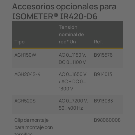
Accesorios opcionales para
ISOMETER® IR420-D6
Tensión
nominal de
Tipo
red* Un
Ref.
AGH150W
AC 0…1150 V,
B915576
DC 0…1100 V
AGH204S-4
AC 0…1650 V
B914013
/ AC + DC 0…
1300 V
AGH520S
AC 0…7200 V,
B913033
50…400 Hz
Clip de montaje
B98060008
para montaje con
tornillos