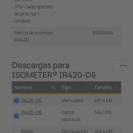
(Por cada aparato
se precisa 1
unidad)
Marco de montaje
B990994
XM420
Descargas para
ISOMETER® IR420-D6
Nombre
Tipo
Tamaño
IR420-D6
Manuales
491.4 KB
IR420-D6
Datos
544.1 KB
técnicos
IR42x
Declaración
104.4 KB