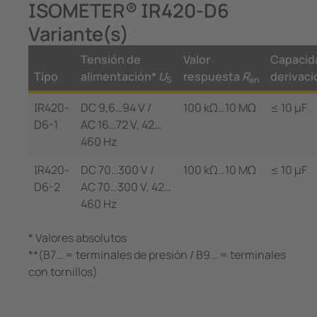
ISOMETER® IR420-D6
Variante(s)
Tensión de
Valor
Capacid
Tipo
alimentación*
U
respuesta
R
derivac
S
an
IR420-
DC 9,6…94 V /
100 kΩ…10 MΩ
≤ 10 µF
D6-1
AC 16…72 V, 42…
460 Hz
IR420-
DC 70…300 V /
100 kΩ…10 MΩ
≤ 10 µF
D6-2
AC 70…300 V, 42…
460 Hz
* Valores absolutos
**(B7… = terminales de presión / B9… = terminales
con tornillos)